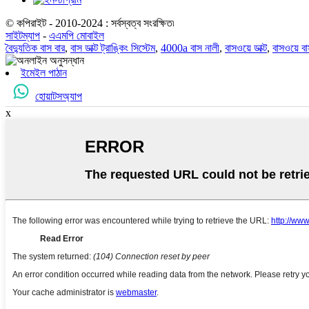
© কপিরাইট - 2010-2024 : সর্বস্বত্ব সংরক্ষিত৷
সাইটম্যাপ
-
এএমপি মোবাইল
বৈদ্যুতিক বাস বার
,
বাস ডাক্ট ট্রাঙ্কিং সিস্টেম
,
4000a বাস নালী
,
বাসওয়ে ডাক্ট
,
বাসওয়ে বা
ইমেইল পাঠান
হোয়াটসঅ্যাপ
x