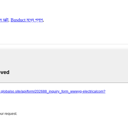
স ডাক্ট
,
Busduct মধ্যে প্লাগ
,