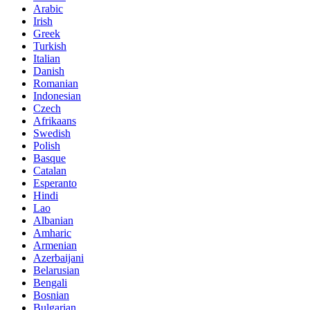
Arabic
Irish
Greek
Turkish
Italian
Danish
Romanian
Indonesian
Czech
Afrikaans
Swedish
Polish
Basque
Catalan
Esperanto
Hindi
Lao
Albanian
Amharic
Armenian
Azerbaijani
Belarusian
Bengali
Bosnian
Bulgarian