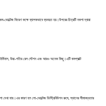
য়ের কম-ভোল্টেজ বিতরণ কক্ষে ব্যাপকভাবে ব্যবহৃত হয়।উপরের চিত্রটি নকশা দ্বারা
 টার্মিনাল, উচ্চ-গতির রেল স্টেশন এবং আরও অনেক কিছু।এটি কমপ্যাক্ট
া দেখা যায়।এর কারণ হল লো-ভোল্টেজ ডিস্ট্রিবিউশন রুমে, স্থানের সীমাবদ্ধতার