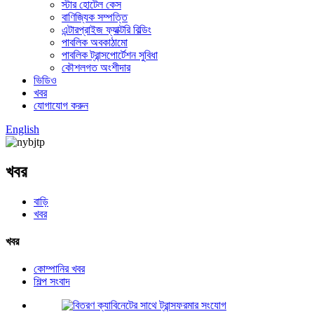
স্টার হোটেল কেস
বাণিজ্যিক সম্পত্তি
এন্টারপ্রাইজ ফ্যাক্টরি বিল্ডিং
পাবলিক অবকাঠামো
পাবলিক ট্রান্সপোর্টেশন সুবিধা
কৌশলগত অংশীদার
ভিডিও
খবর
যোগাযোগ করুন
English
খবর
বাড়ি
খবর
খবর
কোম্পানির খবর
শিল্প সংবাদ