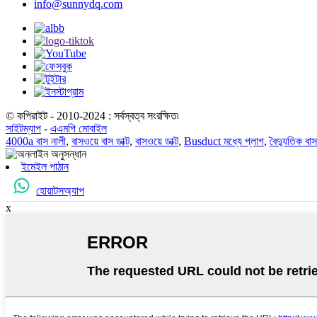
info@sunnydq.com
© কপিরাইট - 2010-2024 : সর্বস্বত্ব সংরক্ষিত৷
সাইটম্যাপ
-
এএমপি মোবাইল
4000a বাস নালী
,
বাসওয়ে বাস ডাক্ট
,
বাসওয়ে ডাক্ট
,
Busduct মধ্যে প্লাগ
,
বৈদ্যুতিক বাস
ইমেইল পাঠান
হোয়াটসঅ্যাপ
x