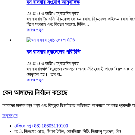
ঘন বাসবার সংযোগ আনুষাঙ্গিক
23-05-04 তারিখে অ্যাডমিন দ্বারা
ঘন বাসবার ট্রু এসি থ্রি-ফেজ ফোর-ওয়্যার, থ্রি-ফেজ ফাইভ-ওয়্যার সি
শিল্পে সরবরাহ এবং বিতরণ সরঞ্জাম, মিনিন...
আরও পড়ুন
ঘন বাসবার চ্যানেলের পরিচিতি
23-05-04 তারিখে অ্যাডমিন দ্বারা
ঘন বাসবারগুলি বিদ্যুতের সঞ্চালনের জন্য ঐতিহ্যবাহী তারের বিকল্প এবং ত
মোড়ানো হয়। -তার বা...
আরও পড়ুন
কেন আমাদের নির্বাচন করেছে
আমাদের মানসম্পন্ন পণ্য এবং বিস্তৃত ডিজাইনের অভিজ্ঞতা আপনাকে আপনার প্রকল্পটি আ
অনুসন্ধান
টেলিফোন:(+86) 18605119100
নং 3, জিনফেং রোড, জিনবা টাউন, ঝেনজিয়াং সিটি, জিয়াংসু প্রদেশ, চীন