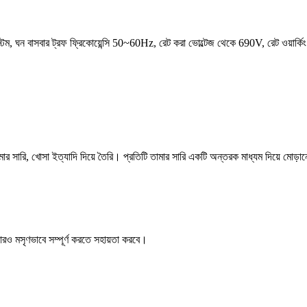
স্টেম, ঘন বাসবার ট্রফ ফ্রিকোয়েন্সি 50~60Hz, রেট করা ভোল্টেজ থেকে 690V, রেট ওয়ার্
ামার সারি, খোসা ইত্যাদি দিয়ে তৈরি। প্রতিটি তামার সারি একটি অন্তরক মাধ্যম দিয়ে মোড়া
রও মসৃণভাবে সম্পূর্ণ করতে সহায়তা করবে।